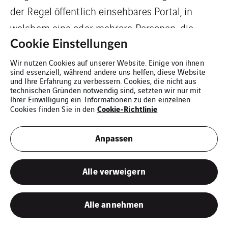
der Regel öffentlich einsehbares Portal, in
welchem eine oder mehrere Personen, die
Blogger oder Web-Blogger genannt werden,
Cookie Einstellungen
Artikel posten oder Gedanken in sogenannten
Wir nutzen Cookies auf unserer Website. Einige von ihnen
sind essenziell, während andere uns helfen, diese Website
Blogposts niederschreiben können. Die
und Ihre Erfahrung zu verbessern. Cookies, die nicht aus
technischen Gründen notwendig sind, setzten wir nur mit
Blogposts können in der Regel von Dritten
Ihrer Einwilligung ein. Informationen zu den einzelnen
Cookie-Richtlinie
Cookies finden Sie in den
kommentiert werden.
Anpassen
Hinterlässt eine betroffene Person einen
Kommentar in dem auf dieser Internetseite
Alle verweigern
veröffentlichten Blog, werden neben den von
der betroffenen Person hinterlassenen
Alle annehmen
Kommentaren auch Angaben zum Zeitpunkt