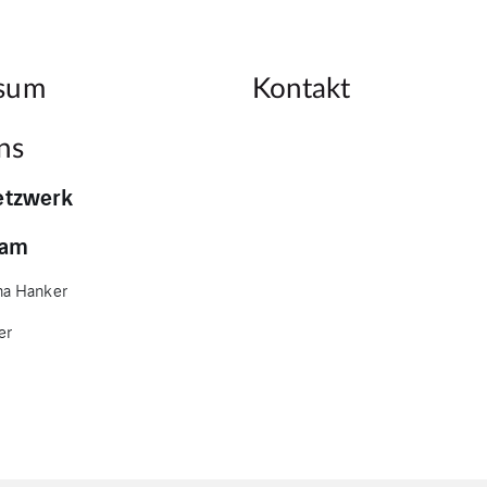
ssum
Kontakt
ns
etzwerk
eam
na Hanker
er