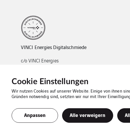
VINCI Energies Digitalschmiede
c/o VINCI Energies
Colmarer Str. 11
60528 Frankfurt am Main
Cookie Einstellungen
Wir nutzen Cookies auf unserer Website. Einige von ihnen sind
Gründen notwendig sind, setzten wir nur mit Ihrer Einwilligun
Kontakt
Impressum
Cookies
Da
Anpassen
Alle verweigern
Al